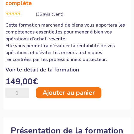
complète
(
36
avis client)
Noté
4.94
Cette formation marchand de biens vous apportera les
sur 5 basé
compétences essentielles pour mener à bien vos
sur
notations
client
opérations d’achat-revente.
Elle vous permettra d’évaluer la rentabilité de vos
opérations et d’éviter les erreurs techniques
rencontrées par les professionnels du secteur.
Voir le détail de la formation
149,00
€
quantité
Ajouter au panier
de
Formation
marchand
de
biens
Présentation de la formation
immobiliers